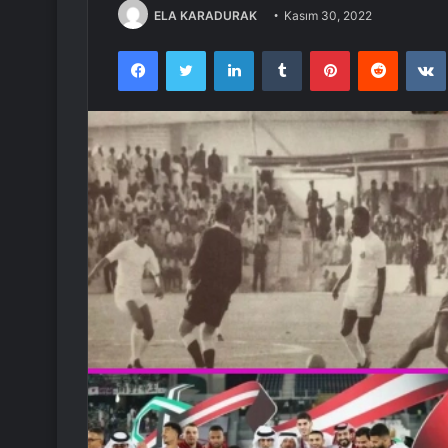
ELA KARADURAK
Kasım 30, 2022
Facebook
Twitter
LinkedIn
Tumblr
Pinterest
Reddit