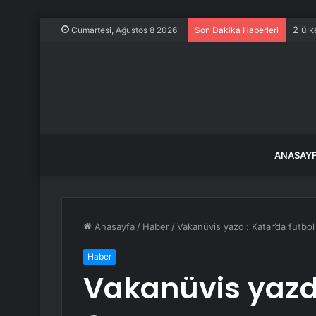
2 ülk
Cumartesi, Ağustos 8 2026
Son Dakika Haberleri
ANASAY
Anasayfa
/
Haber
/
Vakanüvis yazdı: Katar’da futbol
Haber
Vakanüvis yazdı