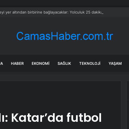
eyi yer altından birbirine bağlayacaklar: Yolculuk 25 dakikaya düşecek
FA
HABER
EKONOMI
SAĞLIK
TEKNOLOJI
YAŞAM
: Katar’da futbol