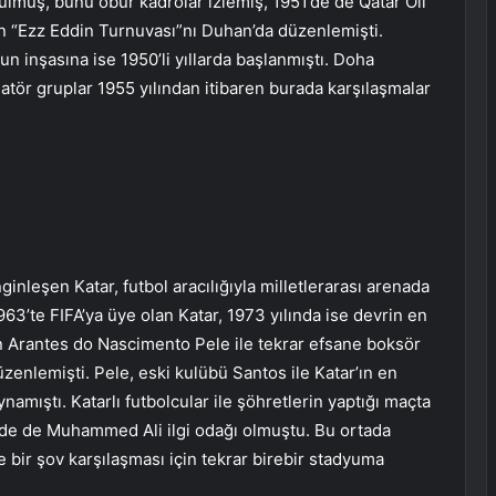
rulmuş, bunu öbür kadrolar izlemiş, 1951’de de Qatar Oil
an “Ezz Eddin Turnuvası”nı Duhan’da düzenlemişti.
n inşasına ise 1950’li yıllarda başlanmıştı. Doha
tör gruplar 1955 yılından itibaren burada karşılaşmalar
ginleşen Katar, futbol aracılığıyla milletlerarası arenada
963’te FIFA’ya üye olan Katar, 1973 yılında ise devrin en
n Arantes do Nascimento Pele ile tekrar efsane boksör
üzenlemişti. Pele, eski kulübü Santos ile Katar’ın en
ynamıştı. Katarlı futbolcular ile şöhretlerin yaptığı maçta
ünde de Muhammed Ali ilgi odağı olmuştu. Bu ortada
 bir şov karşılaşması için tekrar birebir stadyuma