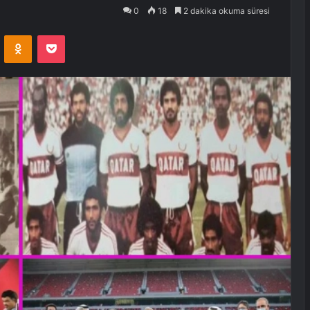
0
18
2 dakika okuma süresi
VKontakte
Odnoklassniki
Pocket