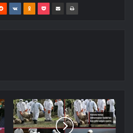
erest
Reddit
VKontakte
Odnoklassniki
Pocket
E-Posta ile paylaş
Yazdır