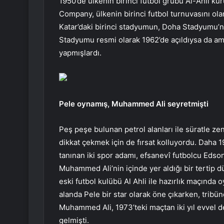
1950’de ülkenin birinci futbol grubu Al-Ahli ku
Company, ülkenin birinci futbol turnuvasını ol
Katar’daki birinci stadyumun, Doha Stadyumu’nu
Stadyumu resmi olarak 1962’de açıldıysa da ama
yapmışlardı.
Pele oynamış, Muhammed Ali seyretmişti
Peş peşe bulunan petrol alanları ile süratle zen
dikkat çekmek için de fırsat kolluyordu. Daha 1
tanınan iki spor adamı, efsanevî futbolcu Edso
Muhammed Ali’nin içinde yer aldığı bir tertip d
eski futbol kulübü Al Ahli ile hazırlık maçında o
alanda Pele bir star olarak öne çıkarken, trib
Muhammed Ali, 1973’teki maçtan iki yıl evvel de
gelmişti.