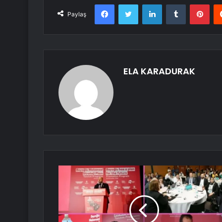
Facebook
Twitter
LinkedIn
Tumblr
Pint
Paylaş
ELA KARADURAK