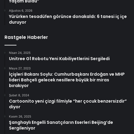
Yaşam Buldu”
Ağustos 6, 2026
Yürürken tesadüfen görünce donakaldı: 6 tanesi iç içe
duruyor
Rastgele Haberler
Nisan 24, 2025
Unitree G1 Robotu Yeni Kabiliyetlerini Sergiledi
Mayıs 27, 2023
İçişleri Bakanı Soylu: Cumhurbaşkanı Erdoğan ve MHP
lideri Bahçeli gelecek nesillere büyük bir miras
bırakıyor
Şubat 8, 2024
Cartoonito yeni çizgi filmiyle “her çocuk benzersizdir”
diyor
Kasım 26, 2025
Şanghaylı Engelli Sanatçıların Eserleri Beijing’de
Sergileniyor