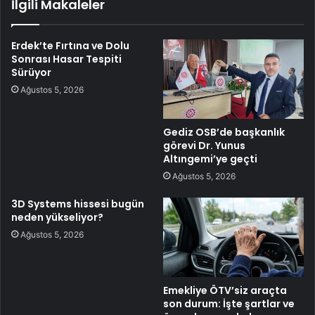
İlgili Makaleler
Erdek’te Fırtına ve Dolu
Sonrası Hasar Tespiti
Sürüyor
Ağustos 5, 2026
Gediz OSB’de başkanlık
görevi Dr. Yunus
Altıngemi’ye geçti
Ağustos 5, 2026
3D Systems hissesi bugün
neden yükseliyor?
Ağustos 5, 2026
Emekliye ÖTV’siz araçta
son durum: İşte şartlar ve