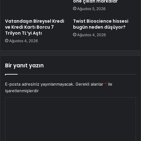
öne çıkan markalar
Ağustos 5, 2026
Vatandaşın Bireysel Kredi
Twist Bioscience hissesi
ve Kredi Kartı Borcu 7
bugün neden düşüyor?
Trilyon TL’yi Aştı
Ağustos 4, 2026
Ağustos 4, 2026
Bir yanıt yazın
E-posta adresiniz yayınlanmayacak.
Gerekli alanlar
*
ile
işaretlenmişlerdir
Y
o
r
u
m