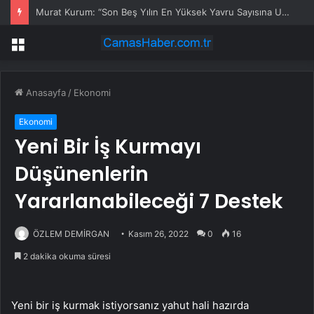
Yürürken tesadüfen görünce donakaldı: 6 tanesi iç içe duruyor
Menü
Anasayfa
/
Ekonomi
Ekonomi
Yeni Bir İş Kurmayı
Düşünenlerin
Yararlanabileceği 7 Destek
ÖZLEM DEMİRGAN
Kasım 26, 2022
0
16
2 dakika okuma süresi
Yeni bir iş kurmak istiyorsanız yahut hali hazırda