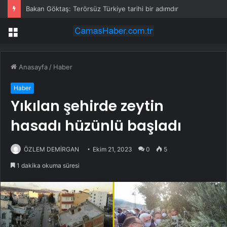
Bakan Göktaş: Terörsüz Türkiye tarihi bir adımdır
Menü
Anasayfa
/
Haber
Haber
Yıkılan şehirde zeytin
hasadı hüzünlü başladı
ÖZLEM DEMİRGAN
Ekim 21, 2023
0
5
1 dakika okuma süresi