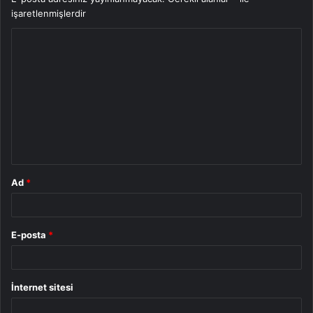
işaretlenmişlerdir
Y
o
r
u
m
*
Ad
*
E-posta
*
İnternet sitesi