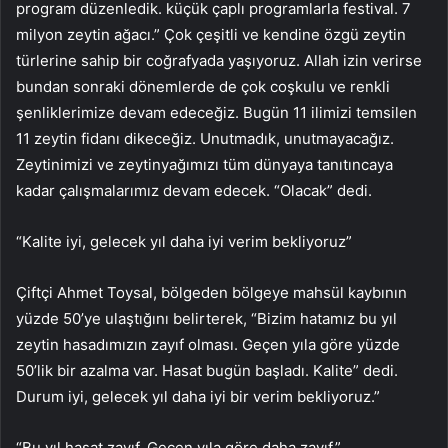
program düzenledik. küçük çaplı programlarla festival. 7
milyon zeytin ağacı.” Çok çeşitli ve kendine özgü zeytin
türlerine sahip bir coğrafyada yaşıyoruz. Allah izin verirse
bundan sonraki dönemlerde de çok coşkulu ve renkli
şenliklerimize devam edeceğiz. Bugün 11 ilimizi temsilen
11 zeytin fidanı dikeceğiz. Unutmadık, unutmayacağız.
Zeytinimizi ve zeytinyağımızı tüm dünyaya tanıtıncaya
kadar çalışmalarımız devam edecek. “Olacak” dedi.
“Kalite iyi, gelecek yıl daha iyi verim bekliyoruz”
Çiftçi Ahmet Toysal, bölgeden bölgeye mahsül kaybının
yüzde 50’ye ulaştığını belirterek, “Bizim hatamız bu yıl
zeytin hasadımızın zayıf olması. Geçen yıla göre yüzde
50’lik bir azalma var. Hasat bugün başladı. Kalite” dedi.
Durum iyi, gelecek yıl daha iyi bir verim bekliyoruz.”
“Bu yıl hasat zayıf. Geçen yıla göre daha zayıf.”