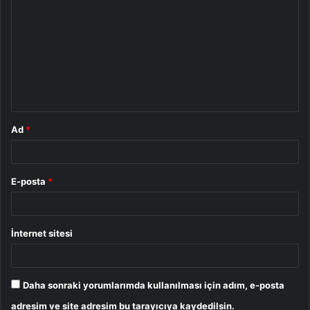
o
r
u
m
*
Ad
*
E-posta
*
İnternet sitesi
Daha sonraki yorumlarımda kullanılması için adım, e-posta
adresim ve site adresim bu tarayıcıya kaydedilsin.