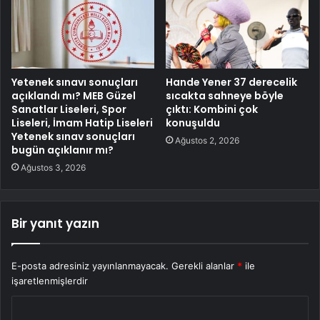
Yetenek sınavı sonuçları
Hande Yener 37 derecelik
açıklandı mı? MEB Güzel
sıcakta sahneye böyle
Sanatlar Liseleri, Spor
çıktı: Kombini çok
Liseleri, İmam Hatip Liseleri
konuşuldu
Yetenek sınav sonuçları
Ağustos 2, 2026
bugün açıklanır mı?
Ağustos 3, 2026
Bir yanıt yazın
E-posta adresiniz yayınlanmayacak.
Gerekli alanlar
*
ile
işaretlenmişlerdir
Y