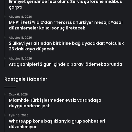
Emniyet şeridinde feci ölüm: Servis şoförüne midibüs
çarptı
Ağustos 8, 2026
MHP’li Feti Yıldız’dan “Terörsüz Türkiye” mesajı: Yasal
düzenlemeler kalıcı sonuç üretecek
Ağustos 8, 2026
2 ülkeyi yer altından birbirine bağlayacaklar: Yolculuk
25 dakikaya düşecek
Ağustos 8, 2026
Araç sahipleri 2 gün içinde o parayı ödemek zorunda
Rastgele Haberler
Ocak 6, 2026
Miami’de Türk işletmeden evsiz vatandaşa
duygulandıran jest
Eylül 15, 2025
WhatsApp konu başlıklarıyla grup sohbetleri
düzenleniyor