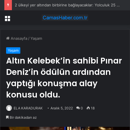
2 ülkeyi yer altından birbirine bağlayacaklar: Yolculuk 25 dakikaya düşecek
Menü
Anasayfa
/
Yaşam
Yaşam
Altın Kelebek’in sahibi Pınar
Deniz’in ödülün ardından
yaptığı konuşma alay
konusu oldu.
ELA KARADURAK
Aralık 5, 2022
0
18
Bir dakikadan az