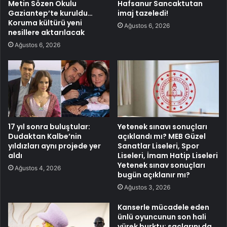
Metin Sözen Okulu
Hafsanur Sancaktutan
Gaziantep’te kuruldu…
imaj tazeledi!
Koruma kültürü yeni
Ağustos 6, 2026
nesillere aktarılacak
Ağustos 6, 2026
17 yıl sonra buluştular:
Yetenek sınavı sonuçları
Dudaktan Kalbe’nin
açıklandı mı? MEB Güzel
yıldızları aynı projede yer
Sanatlar Liseleri, Spor
aldı
Liseleri, İmam Hatip Liseleri
Yetenek sınav sonuçları
Ağustos 4, 2026
bugün açıklanır mı?
Ağustos 3, 2026
Kanserle mücadele eden
ünlü oyuncunun son hali
yürek burktu; saçlarını da