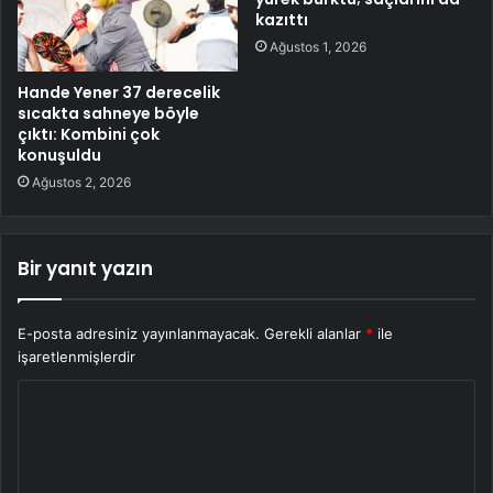
kazıttı
Ağustos 1, 2026
Hande Yener 37 derecelik
sıcakta sahneye böyle
çıktı: Kombini çok
konuşuldu
Ağustos 2, 2026
Bir yanıt yazın
E-posta adresiniz yayınlanmayacak.
Gerekli alanlar
*
ile
işaretlenmişlerdir
Y
o
r