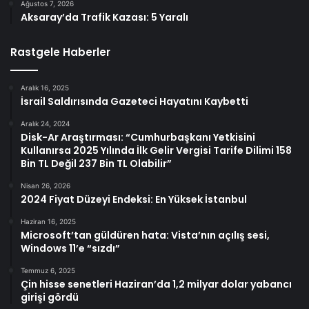
Ağustos 7, 2026
Aksaray’da Trafik Kazası: 5 Yaralı
Rastgele Haberler
Aralık 16, 2025
İsrail Saldırısında Gazeteci Hayatını Kaybetti
Aralık 24, 2024
Disk-Ar Araştırması: “Cumhurbaşkanı Yetkisini
Kullanırsa 2025 Yılında İlk Gelir Vergisi Tarife Dilimi 158
Bin TL Değil 237 Bin TL Olabilir”
Nisan 26, 2026
2024 Fiyat Düzeyi Endeksi: En Yüksek İstanbul
Haziran 16, 2025
Microsoft’tan güldüren hata: Vista’nın açılış sesi,
Windows 11’e “sızdı”
Temmuz 6, 2025
Çin hisse senetleri Haziran’da 1,2 milyar dolar yabancı
girişi gördü