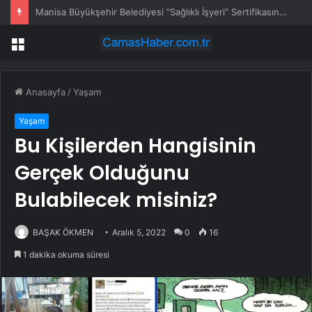
Aksaray’da Trafik Kazası: 5 Yaralı
Menü
Anasayfa
/
Yaşam
Yaşam
Bu Kişilerden Hangisinin
Gerçek Olduğunu
Bulabilecek misiniz?
BAŞAK ÖKMEN
Aralık 5, 2022
0
16
1 dakika okuma süresi