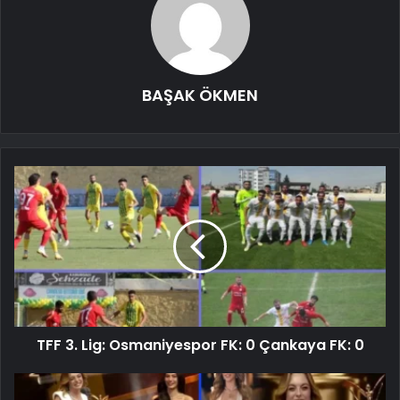
BAŞAK ÖKMEN
TFF 3. Lig: Osmaniyespor FK: 0 Çankaya FK: 0