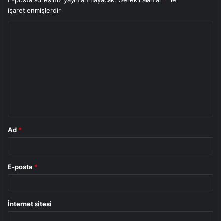
E-posta adresiniz yayınlanmayacak.
Gerekli alanlar
*
ile
işaretlenmişlerdir
Y
o
r
u
m
*
Ad
*
E-posta
*
İnternet sitesi