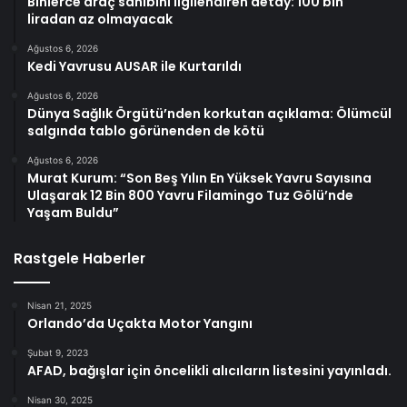
Binlerce araç sahibini ilgilendiren detay: 100 bin
liradan az olmayacak
Ağustos 6, 2026
Kedi Yavrusu AUSAR ile Kurtarıldı
Ağustos 6, 2026
Dünya Sağlık Örgütü’nden korkutan açıklama: Ölümcül
salgında tablo görünenden de kötü
Ağustos 6, 2026
Murat Kurum: “Son Beş Yılın En Yüksek Yavru Sayısına
Ulaşarak 12 Bin 800 Yavru Filamingo Tuz Gölü’nde
Yaşam Buldu”
Rastgele Haberler
Nisan 21, 2025
Orlando’da Uçakta Motor Yangını
Şubat 9, 2023
AFAD, bağışlar için öncelikli alıcıların listesini yayınladı.
Nisan 30, 2025