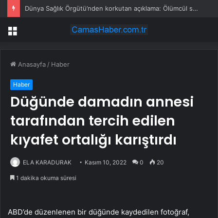
Dünya Sağlık Örgütü’nden korkutan açıklama: Ölümcül salgında tablo görünenden de kötü
Menü
Anasayfa
/
Haber
Haber
Düğünde damadın annesi
tarafından tercih edilen
kıyafet ortalığı karıştırdı
ELA KARADURAK
Kasım 10, 2022
0
20
1 dakika okuma süresi
ABD’de düzenlenen bir düğünde kaydedilen fotoğraf,