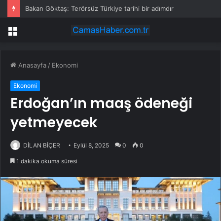
Bakan Göktaş: Terörsüz Türkiye tarihi bir adımdır
Menü
Anasayfa
/
Ekonomi
Ekonomi
Erdoğan’ın maaş ödeneği
yetmeyecek
DİLAN BİÇER
Eylül 8, 2025
0
0
1 dakika okuma süresi