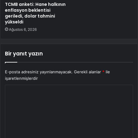
TCMB anketi: Hane halkının
enflasyon beklentisi
geriledi, dolar tahmini
yükseldi
Ağustos 6, 2026
Bir yanıt yazın
E-posta adresiniz yayınlanmayacak.
Gerekli alanlar
*
ile
işaretlenmişlerdir
Y
o
r
u
m
*