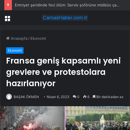
Emniyet şeridinde feci ölüm: Servis şoförüne midibüs çarptı
Menü
Anasayfa
/
Ekonomi
Ekonomi
Fransa geniş kapsamlı yeni
grevlere ve protestolara
hazırlanıyor
BAŞAK ÖKMEN
Nisan 6, 2023
0
6
Bir dakikadan az