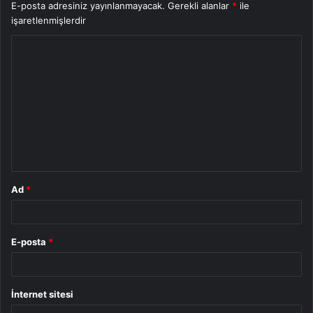
E-posta adresiniz yayınlanmayacak.
Gerekli alanlar
*
ile
işaretlenmişlerdir
Y
o
r
u
m
*
Ad
*
E-posta
*
İnternet sitesi