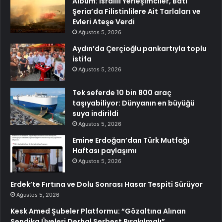
Albüm: İsrailli Yerleşimciler, Batı
Şeria’da Filistinlilere Ait Tarlaları ve
Evleri Ateşe Verdi
Ağustos 5, 2026
Aydın’da Çerçioğlu pankartıyla toplu
istifa
Ağustos 5, 2026
Tek seferde 10 bin 800 araç
taşıyabiliyor: Dünyanın en büyüğü
suya indirildi
Ağustos 5, 2026
Emine Erdoğan’dan Türk Mutfağı
Haftası paylaşımı
Ağustos 5, 2026
Erdek’te Fırtına ve Dolu Sonrası Hasar Tespiti Sürüyor
Ağustos 5, 2026
Kesk Amed Şubeler Platformu: “Gözaltına Alınan
Sendika Üyeleri Derhal Serbest Bırakılmalı”