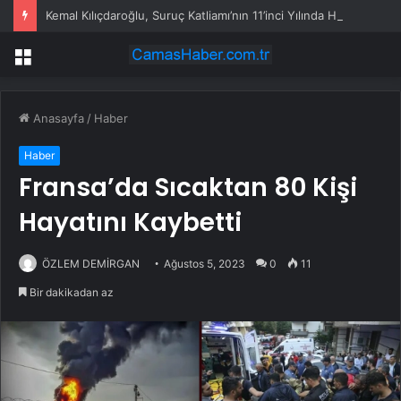
Kemal Kılıçdaroğlu, Suruç Katliamı’nın 11’inci Yılında Hayatını Kaybedenleri Andı
Menü
Anasayfa
/
Haber
Haber
Fransa’da Sıcaktan 80 Kişi
Hayatını Kaybetti
ÖZLEM DEMİRGAN
Ağustos 5, 2023
0
11
Bir dakikadan az