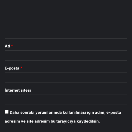
r
u
m
*
Ad
*
E-posta
*
İnternet sitesi
Daha sonraki yorumlarımda kullanılması için adım, e-posta
adresim ve site adresim bu tarayıcıya kaydedilsin.