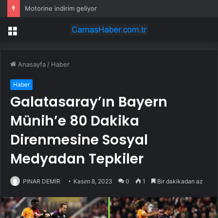
Oyuncağa benziyor ama gerçek: Dünyanın en küçük atı seçildi
Menü
Anasayfa
/
Haber
Haber
Galatasaray’ın Bayern
Münih’e 80 Dakika
Direnmesine Sosyal
Medyadan Tepkiler
PINAR DEMİR
Kasım 8, 2023
0
1
Bir dakikadan az