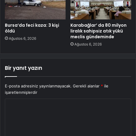
Bursa’da feci kaza: 3 kişi
Karabağlar’ da 80 milyon
öldü
liralık sahipsiz atık yükü
meclis gündeminde
Ağustos 6, 2026
Ağustos 6, 2026
Bir yanıt yazın
E-posta adresiniz yayınlanmayacak.
Gerekli alanlar
*
ile
işaretlenmişlerdir
Y
o
r
u