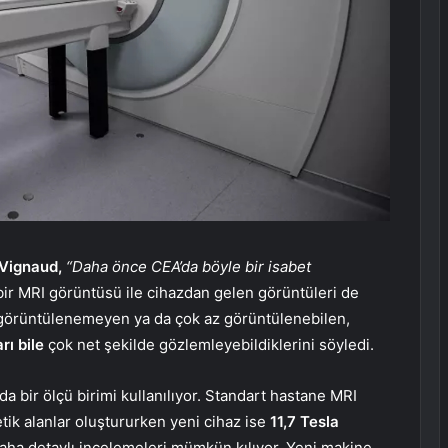
 Vignaud,
“Daha önce CEA’da böyle bir isabet
t bir MRI görüntüsü ile cihazdan gelen görüntüleri de
e görüntülenemeyen ya da çok az görüntülenebilen,
rı bile
çok net şekilde gözlemleyebildiklerini söyledi.
da bir ölçü birimi kullanılıyor. Standart hastane MRI
etik alanlar oluştururken yeni cihaz ise
11,7 Tesla
aha detaylı incelemeleri mümkün kılıyor. Yeni makine