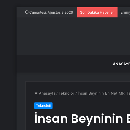
Emniy
Cumartesi, Ağustos 8 2026
Son Dakika Haberleri
ANASAY
Anasayfa
/
Teknoloji
/
İnsan Beyninin En Net MRI Ta
Teknoloji
İnsan Beyninin