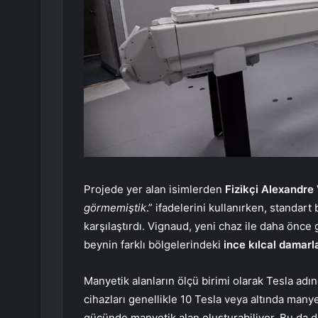
Projede yer alan isimlerden
Fizikçi Alexandre
görmemiştik
.” ifadelerini kullanırken, standar
karşılaştırdı. Vignaud, yeni chaz ile daha önc
beynin farklı bölgelerindeki
ince kılcal damarla
Manyetik alanların ölçü birimi olarak Tesla adın
cihazları genellikle 10 Tesla veya altında many
gücünde manyetik alan oluşturabiliyor. Bu da d