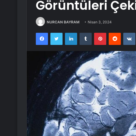
Görüntüleri Çeki
NURCAN BAYRAM
Nisan 3, 2024
Facebook
Twitter
LinkedIn
Tumblr
Pinterest
Reddit