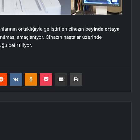
larının ortaklığıyla geliştirilen cihazın b
eyinde ortaya
nılması amaçlanıyor. Cihazın hastalar üzerinde
ğu belirtiliyor.
erest
Reddit
VKontakte
Odnoklassniki
Pocket
E-Posta ile paylaş
Yazdır