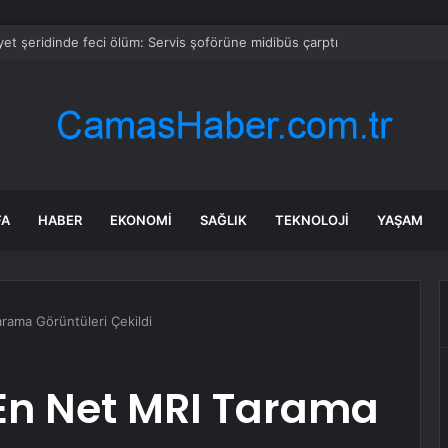
et şeridinde feci ölüm: Servis şoförüne midibüs çarptı
FA
HABER
EKONOMI
SAĞLIK
TEKNOLOJI
YAŞAM
rama Görüntüleri Çekildi
 En Net MRI Tarama