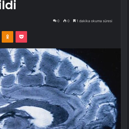
ldi
0
0
1 dakika okuma süresi
VKontakte
Odnoklassniki
Pocket