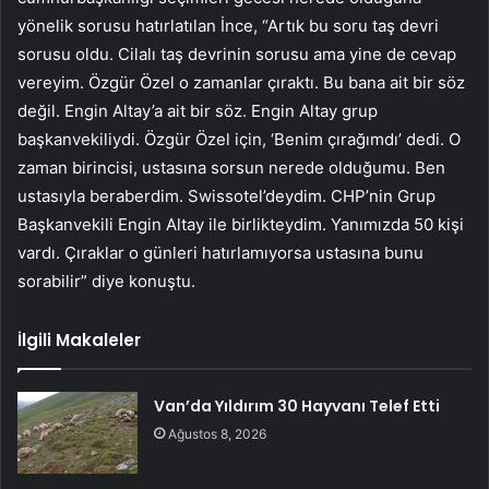
yönelik sorusu hatırlatılan İnce, “Artık bu soru taş devri
sorusu oldu. Cilalı taş devrinin sorusu ama yine de cevap
vereyim. Özgür Özel o zamanlar çıraktı. Bu bana ait bir söz
değil. Engin Altay’a ait bir söz. Engin Altay grup
başkanvekiliydi. Özgür Özel için, ‘Benim çırağımdı’ dedi. O
zaman birincisi, ustasına sorsun nerede olduğumu. Ben
ustasıyla beraberdim. Swissotel’deydim. CHP’nin Grup
Başkanvekili Engin Altay ile birlikteydim. Yanımızda 50 kişi
vardı. Çıraklar o günleri hatırlamıyorsa ustasına bunu
sorabilir” diye konuştu.
İlgili Makaleler
Van’da Yıldırım 30 Hayvanı Telef Etti
Ağustos 8, 2026