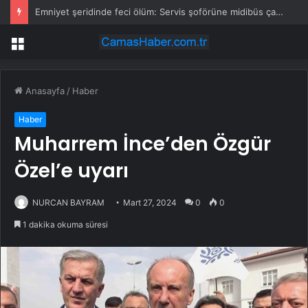
Emniyet şeridinde feci ölüm: Servis şoförüne midibüs çarptı
Menü
Anasayfa
/
Haber
Haber
Muharrem İnce’den Özgür
Özel’e uyarı
NURCAN BAYRAM
Mart 27, 2024
0
0
1 dakika okuma süresi