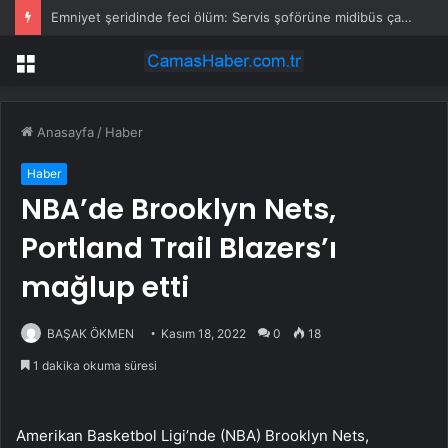
Emniyet şeridinde feci ölüm: Servis şoförüne midibüs çarptı
Menü
Anasayfa
/
Haber
Haber
NBA’de Brooklyn Nets,
Portland Trail Blazers’ı
mağlup etti
BAŞAK ÖKMEN
Kasım 18, 2022
0
18
1 dakika okuma süresi
Amerikan Basketbol Ligi’nde (NBA) Brooklyn Nets,