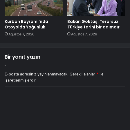
Kurban Bayramı’nda
Bakan Göktaş: Terörsüz
Otoyolda Yoğunluk
Türkiye tarihi bir adımdır
Ağustos 7, 2026
Ağustos 7, 2026
Bir yanıt yazın
E-posta adresiniz yayınlanmayacak.
Gerekli alanlar
*
ile
işaretlenmişlerdir
Y
o
r
u
m