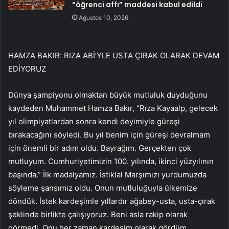
“öğrenci affı” maddesi kabul edildi
Ağustos 10, 2026
HAMZA BAKIR: RIZA ABİ’YLE USTA ÇIRAK OLARAK DEVAM
EDİYORUZ
Dünya şampiyonu olmaktan büyük mutluluk duyduğunu
kaydeden Muhammet Hamza Bakır, “Rıza Kayaalp, gelecek
yıl olimpiyatlardan sonra kendi deyimiyle güreşi
bırakacağını söyledi. Bu yıl benim için güreşi devralmam
için önemli bir adım oldu. Bayrağım. Gerçekten çok
mutluyum. Cumhuriyetimizin 100. yılında, ikinci yüzyılının
başında.” İlk madalyamız. İstiklal Marşımızı yurdumuzda
söyleme şansımız oldu. Onun mutluluğuyla ülkemize
döndük. İstek kardeşimle yıllardır ağabey-usta, usta-çırak
şeklinde birlikte çalışıyoruz. Beni asla rakip olarak
görmedi. Onu her zaman kardeşim olarak gördüm.