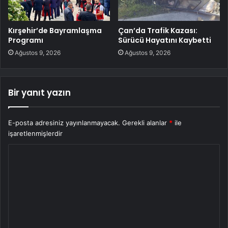
Kırşehir’de Bayramlaşma
Çan’da Trafik Kazası:
Programı
Sürücü Hayatını Kaybetti
Ağustos 9, 2026
Ağustos 9, 2026
Bir yanıt yazın
E-posta adresiniz yayınlanmayacak.
Gerekli alanlar
*
ile
işaretlenmişlerdir
Y
o
r
u
m