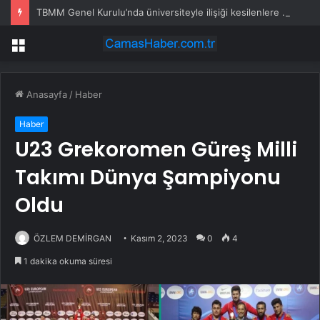
TBMM Genel Kurulu’nda üniversiteyle ilişiği kesilenlere dönüş hakkı sağlayan “öğrenci affı” maddesi kabul edildi
Menü
Anasayfa
/
Haber
Haber
U23 Grekoromen Güreş Milli
Takımı Dünya Şampiyonu
Oldu
ÖZLEM DEMİRGAN
Kasım 2, 2023
0
4
1 dakika okuma süresi