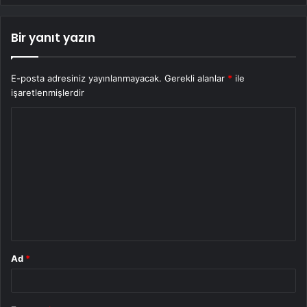
Bir yanıt yazın
E-posta adresiniz yayınlanmayacak.
Gerekli alanlar
*
ile
işaretlenmişlerdir
Y
o
r
u
m
*
Ad
*