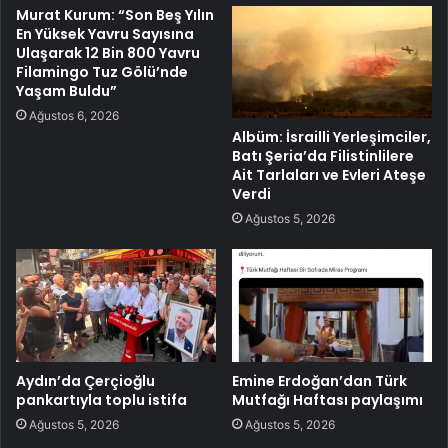
Murat Kurum: “Son Beş Yılın
En Yüksek Yavru Sayısına
Ulaşarak 12 Bin 800 Yavru
Filamingo Tuz Gölü’nde
Yaşam Buldu”
Ağustos 6, 2026
Albüm: İsrailli Yerleşimciler,
Batı Şeria’da Filistinlilere
Ait Tarlaları ve Evleri Ateşe
Verdi
Ağustos 5, 2026
Aydın’da Çerçioğlu
Emine Erdoğan’dan Türk
pankartıyla toplu istifa
Mutfağı Haftası paylaşımı
Ağustos 5, 2026
Ağustos 5, 2026