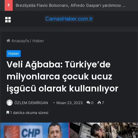
Brezilya’da Flavio Bolsonaro, Alfredo Gaspar’ı yardımcısı seçti
Menü
Anasayfa
/
Haber
Haber
Veli Ağbaba: Türkiye’de
milyonlarca çocuk ucuz
işgücü olarak kullanılıyor
ÖZLEM DEMİRGAN
Nisan 23, 2023
0
7
1 dakika okuma süresi